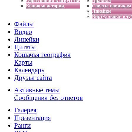
Образ кошки в искусстве
Правила
Кошачьи истории
Советы новичкам
Линейки
Виртуальный клу
Файлы
Видео
Линейки
Цитаты
Кошачья география
Карты
Календарь
Друзья сайта
Активные темы
Сообщения без ответов
Галерея
Презентация
Ранги