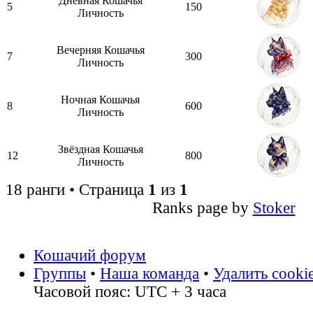
Дневная Кошачья
5
150
Личность
Вечерняя Кошачья
7
300
Личность
Ночная Кошачья
8
600
Личность
Звёздная Кошачья
12
800
Личность
18 ранги • Страница
1
из
1
Ranks page by
Stoker
Кошачий форум
Группы
•
Наша команда
•
Удалить cooki
Часовой пояс: UTC + 3 часа