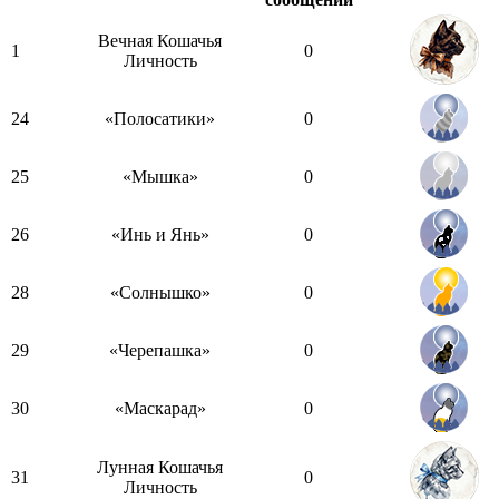
Вечная Кошачья
1
0
Личность
24
«Полосатики»
0
25
«Мышка»
0
26
«Инь и Янь»
0
28
«Солнышко»
0
29
«Черепашка»
0
30
«Маскарад»
0
Лунная Кошачья
31
0
Личность