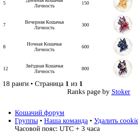
Дневная Кошачья
5
150
Личность
Вечерняя Кошачья
7
300
Личность
Ночная Кошачья
8
600
Личность
Звёздная Кошачья
12
800
Личность
18 ранги • Страница
1
из
1
Ranks page by
Stoker
Кошачий форум
Группы
•
Наша команда
•
Удалить cooki
Часовой пояс: UTC + 3 часа