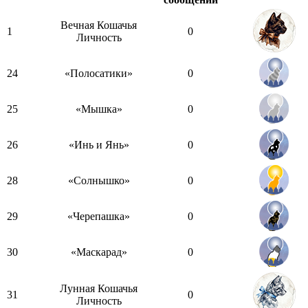
Вечная Кошачья
1
0
Личность
24
«Полосатики»
0
25
«Мышка»
0
26
«Инь и Янь»
0
28
«Солнышко»
0
29
«Черепашка»
0
30
«Маскарад»
0
Лунная Кошачья
31
0
Личность