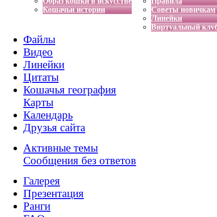
Образ кошки в искусстве
Правила
Кошачьи истории
Советы новичкам
Линейки
Виртуальный клу
Файлы
Видео
Линейки
Цитаты
Кошачья география
Карты
Календарь
Друзья сайта
Активные темы
Сообщения без ответов
Галерея
Презентация
Ранги