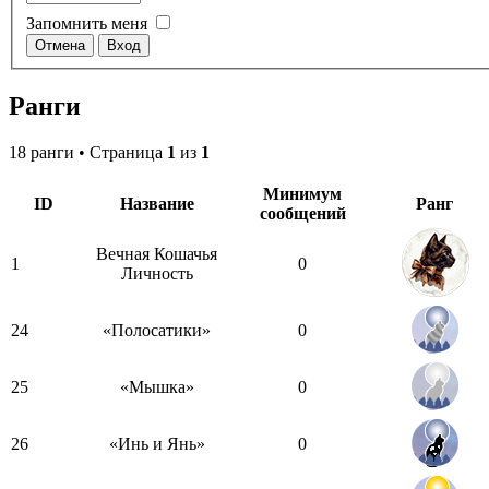
Запомнить меня
Ранги
18 ранги • Страница
1
из
1
Минимум
ID
Название
Ранг
сообщений
Вечная Кошачья
1
0
Личность
24
«Полосатики»
0
25
«Мышка»
0
26
«Инь и Янь»
0