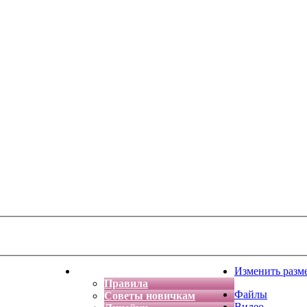
тская фантазия
Форум
Изменить разм
Правила
Файлы
Советы новичкам
Видео