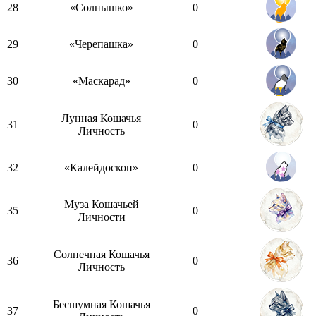
28
«Солнышко»
0
29
«Черепашка»
0
30
«Маскарад»
0
Лунная Кошачья
31
0
Личность
32
«Калейдоскоп»
0
Муза Кошачьей
35
0
Личности
Солнечная Кошачья
36
0
Личность
Бесшумная Кошачья
37
0