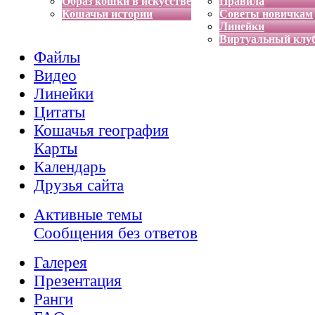
Образ кошки в искусстве
Правила
Кошачьи истории
Советы новичкам
Линейки
Виртуальный клу
Файлы
Видео
Линейки
Цитаты
Кошачья география
Карты
Календарь
Друзья сайта
Активные темы
Сообщения без ответов
Галерея
Презентация
Ранги