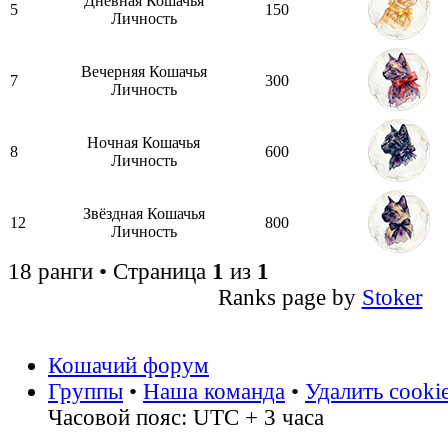
Дневная Кошачья
5
150
Личность
Вечерняя Кошачья
7
300
Личность
Ночная Кошачья
8
600
Личность
Звёздная Кошачья
12
800
Личность
18 ранги • Страница
1
из
1
Ranks page by
Stoker
Кошачий форум
Группы
•
Наша команда
•
Удалить cooki
Часовой пояс: UTC + 3 часа