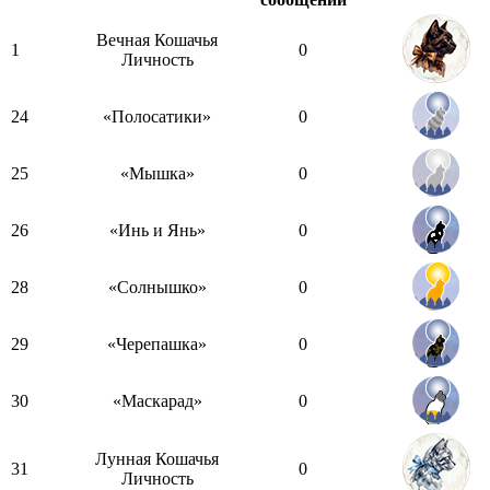
Вечная Кошачья
1
0
Личность
24
«Полосатики»
0
25
«Мышка»
0
26
«Инь и Янь»
0
28
«Солнышко»
0
29
«Черепашка»
0
30
«Маскарад»
0
Лунная Кошачья
31
0
Личность