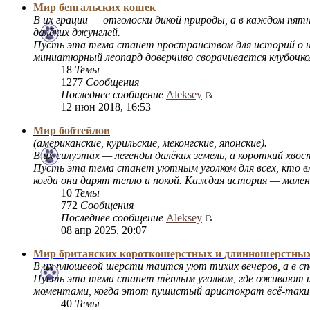
Мир бенгальских кошек
В их грации — отголоски дикой природы, а в каждом пят
далёких джунглей.
Пусть эта тема станет пространством для историй о неу
миниатюрный леопард доверчиво сворачивается клубочком 
18
Темы
1277
Сообщения
Последнее сообщение
Aleksey
12 июн 2018, 16:53
Мир бобтейлов
(американские, курильские, меконгские, японские).
В их силуэтах — легенды далёких земель, а короткий хво
Пусть эта тема станет уютным уголком для всех, кто вл
когда они дарят тепло и покой. Каждая история — мален
10
Темы
772
Сообщения
Последнее сообщение
Aleksey
08 апр 2025, 20:07
Мир британских короткошерстных и длинношерстны
В их плюшевой шерсти таится уют тихих вечеров, а в с
Пусть эта тема станет тёплым уголком, где оживают ис
моментами, когда этот пушистый аристократ всё-таки р
40
Темы