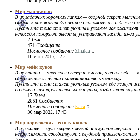
08 апр 2015, 12:37
Мир манчкинов
В их забавных коротких лапках — озорной секрет мален
сказки: в них живёт дух вечного приключения, и даже с
Пусть эта тема станет уютным уголком, где оживают и
непоседы покоряют высоты, устраивают засады из-за угла
2
Темы
471
Сообщения
Последнее сообщение
Zinaida
10 июн 2015, 12:21
Мир мейн-кунов
В их стати — отголоски северных лесов, а во взгляде — 
сплетается с тёплой привязанностью к человеку.
Пусть эта тема станет уютным уголком, где живут исто
по дому и тех трогательных минутах, когда этот внуши
17
Темы
2851
Сообщения
Последнее сообщение
Кася
30 мар 2022, 17:43
Мир норвежских лесных кошек
В их осанке — дух северных легенд, а в густой шерсти —
независимость соседствуют с глубокой привязанностью
Пусть эта тема станет тёплым уголком для историй о ва