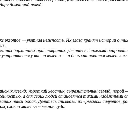
 даря домашний покой.
ке экзотов — уютная нежность. Их глаза хранят истории о тихо
ие.
 ваших бархатных аристократах. Делитесь снимками очаровате
устраивается у вас на коленях — и день становится маленьким 
фийских легенд: короткий хвостик, выразительный взгляд, порой
жённостью, а для своих людей становятся тихими надёжными с
ших пикси‑бобах. Делитесь снимками их «рысьих» силуэтов, ра
м, словно маленькое лесное чудо.