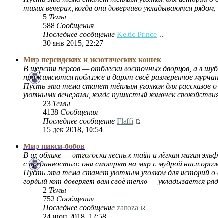
тихих вечерах, когда они доверчиво укладываются рядом,
5
Темы
588
Сообщения
Последнее сообщение
Keltic Prince
30 янв 2015, 22:27
Мир персидских и экзотических кошек
В шерсти персов — отблески восточных дворцов, а в шуб
прижимаются поближе и дарят своё размеренное мурчан
Пусть эта тема станет тёплым уголком для рассказов о
уютными вечерами, когда пушистый комочек спокойствия 
23
Темы
4138
Сообщения
Последнее сообщение
Flaffi
15 дек 2018, 10:54
Мир пикси-бобов
В их облике — отголоски лесных тайн и лёгкая магия эль
с преданностью: они смотрят на мир с мудрой насторо
Пусть эта тема станет уютным уголком для историй о ва
гордый кот доверяет вам своё тепло — укладывается рядо
2
Темы
752
Сообщения
Последнее сообщение
zanoza
24 июн 2018, 12:58