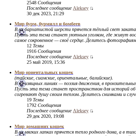
2548
Сообщения
Последнее сообщение
Aleksey
30 дек 2023, 21:29
Мир бурм, бурмилл и бомбеев
В их бархатистой шерсти прячется тёплый свет заката, 
Пусть эта тема станет уютным уголком, где живут восп
самое сокровенное — своё сердце. Делитесь фотография
12
Темы
1916
Сообщения
Последнее сообщение
Aleksey
25 май 2019, 15:36
Мир ориентальных кошек
(тайские, сиамские, ориентальные, балийские).
В их изящных линиях — поэзия движения, в пронзительных 
Пусть эта тема станет пространством для историй об ут
согревают душу своим теплом. Делитесь снимками и случа
19
Темы
1792
Сообщения
Последнее сообщение
Aleksey
29 дек 2020, 19:08
Мир домашних кошек
В их мягких лапках прячется тепло родного дома, а в ти