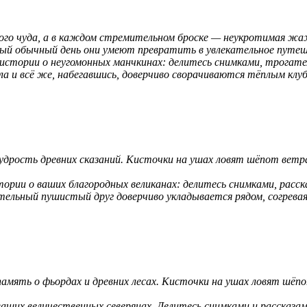
ького чуда, а в каждом стремительном броске — неукротимая 
амый обычный день они умеют превратить в увлекательное путе
стории о неугомонных манчкинах: делитесь снимками, трогат
 и всё же, набегавшись, доверчиво сворачиваются тёплым клубоч
мудрость древних сказаний. Кисточки на ушах ловят шёпот ветр
рии о ваших благородных великанах: делитесь снимками, расска
тельный пушистый друг доверчиво укладывается рядом, согрева
 память о фьордах и древних лесах. Кисточки на ушах ловят шёпо
ших величественных северянах. Делитесь снимками и рассказами