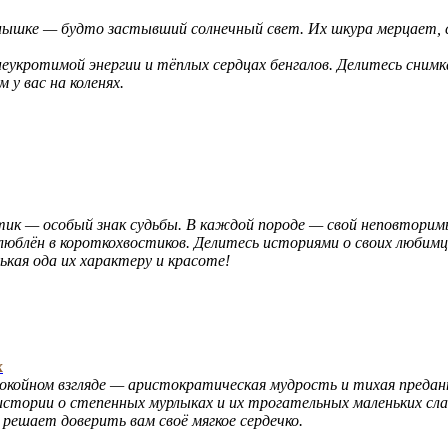
нышке — будто застывший солнечный свет. Их шкура мерцает, сл
кротимой энергии и тёплых сердцах бенгалов. Делитесь снимкам
у вас на коленях.
стик — особый знак судьбы. В каждой породе — свой неповторимы
юблён в короткохвостиков. Делитесь историями о своих любимц
ькая ода их характеру и красоте!
х
покойном взгляде — аристократическая мудрость и тихая предан
тории о степенных мурлыках и их трогательных маленьких сла
ешает доверить вам своё мягкое сердечко.