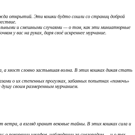
жажда открытий. Эти кошки будто сошли со страниц доброй
шествие.
ельными и смешными случаями — о том, как эти миниатюрные
ком у вас на руках, даря своё искреннее мурчание.
а, а хвост словно застывшая волна. В этих кошках дикая стать
зами о их степенных прогулках, забавных попытках «помочь»
я душу своим размеренным мурчанием.
т ветра, а взгляд хранит вековые тайны. В этих кошках сила и
: о покорении шкафов, наблюдении за снегопадом — и о тех