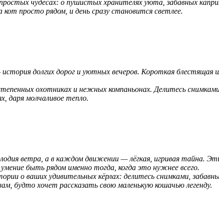
ростых чудесах: о пушистых хранителях уюта, забавных каприза
кот просто рядом, и день сразу становится светлее.
е — история долгих дорог и уютных вечеров. Короткая блестяща
тепенных охотниках и нежных компаньонах. Делитесь снимками и
ях, даря молчаливое тепло.
дия ветра, а в каждом движении — лёгкая, игривая тайна. Эти 
мение быть рядом именно тогда, когда это нужнее всего.
рии о ваших удивительных кёрлах: делитесь снимками, забавны
ам, будто хочет рассказать свою маленькую кошачью легенду.