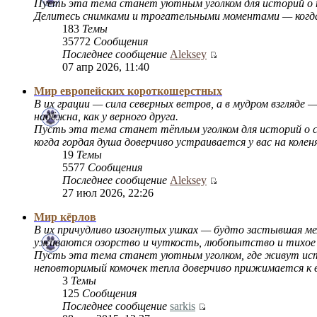
Пусть эта тема станет уютным уголком для историй о п
Делитесь снимками и трогательными моментами — когда 
183
Темы
35772
Сообщения
Последнее сообщение
Aleksey
07 апр 2026, 11:40
Мир европейских короткошерстных
В их грации — сила северных ветров, а в мудром взгляд
надёжна, как у верного друга.
Пусть эта тема станет тёплым уголком для историй о с
когда гордая душа доверчиво устраивается у вас на колен
19
Темы
5577
Сообщения
Последнее сообщение
Aleksey
27 июл 2026, 22:26
Мир кёрлов
В их причудливо изогнутых ушках — будто застывшая мело
уживаются озорство и чуткость, любопытство и тихое у
Пусть эта тема станет уютным уголком, где живут исто
неповторимый комочек тепла доверчиво прижимается к в
3
Темы
125
Сообщения
Последнее сообщение
sarkis