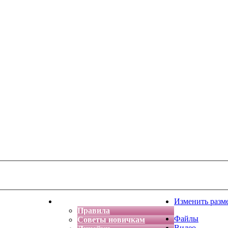
тская фантазия
Форум
Изменить разм
Правила
Файлы
Советы новичкам
Видео