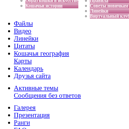
Образ кошки в искусстве
Правила
Кошачьи истории
Советы новичкам
Линейки
Виртуальный клу
Файлы
Видео
Линейки
Цитаты
Кошачья география
Карты
Календарь
Друзья сайта
Активные темы
Сообщения без ответов
Галерея
Презентация
Ранги