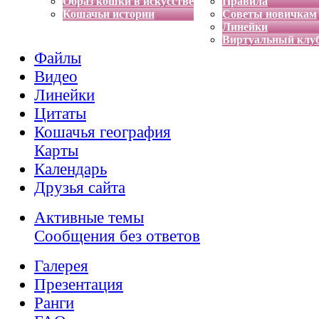
Образ кошки в искусстве
Правила
Кошачьи истории
Советы новичкам
Линейки
Виртуальный клу
Файлы
Видео
Линейки
Цитаты
Кошачья география
Карты
Календарь
Друзья сайта
Активные темы
Сообщения без ответов
Галерея
Презентация
Ранги