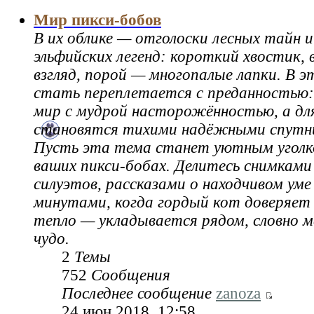
Мир пикси-бобов
В их облике — отголоски лесных тайн и
эльфийских легенд: короткий хвостик,
взгляд, порой — многопалые лапки. В э
стать переплетается с преданностью:
мир с мудрой насторожённостью, а для
становятся тихими надёжными спутн
Пусть эта тема станет уютным уголк
ваших пикси‑бобах. Делитесь снимками
силуэтов, рассказами о находчивом уме
минутами, когда гордый кот доверяет 
тепло — укладывается рядом, словно м
чудо.
2
Темы
752
Сообщения
Последнее сообщение
zanoza
24 июн 2018, 12:58