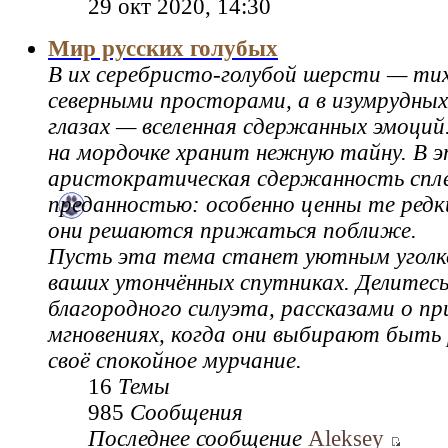
29 окт 2020, 14:30
Мир русских голубых
В их серебристо‑голубой шерсти — ти
северными просторами, а в изумрудных
глазах — вселенная сдержанных эмоций
на мордочке хранит нежную тайну. В э
аристократическая сдержанность спл
преданностью: особенно ценны те редк
они решаются прижаться поближе.
Пусть эта тема станет уютным уголк
ваших утончённых спутниках. Делитесь
благородного силуэта, рассказами о пр
мгновениях, когда они выбирают быть
своё спокойное мурчание.
16
Темы
985
Сообщения
Последнее сообщение
Aleksey