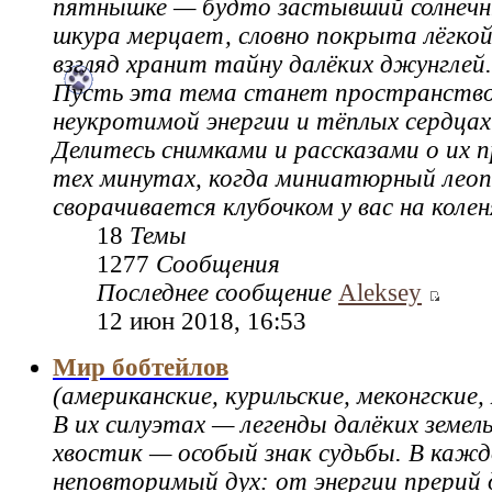
пятнышке — будто застывший солнечн
шкура мерцает, словно покрыта лёгкой 
взгляд хранит тайну далёких джунглей.
Пусть эта тема станет пространство
неукротимой энергии и тёплых сердцах 
Делитесь снимками и рассказами о их п
тех минутах, когда миниатюрный леоп
сворачивается клубочком у вас на колен
18
Темы
1277
Сообщения
Последнее сообщение
Aleksey
12 июн 2018, 16:53
Мир бобтейлов
(американские, курильские, меконгские, 
В их силуэтах — легенды далёких земел
хвостик — особый знак судьбы. В кажд
неповторимый дух: от энергии прерий