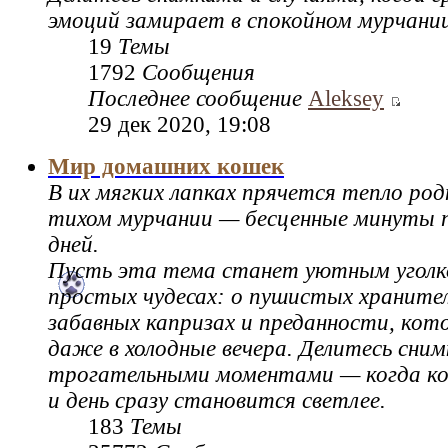
эмоций замирает в спокойном мурчании
19
Темы
1792
Сообщения
Последнее сообщение
Aleksey
29 дек 2020, 19:08
Мир домашних кошек
В их мягких лапках прячется тепло род
тихом мурчании — бесценные минуты п
дней.
Пусть эта тема станет уютным уголк
простых чудесах: о пушистых храните
забавных капризах и преданности, кот
даже в холодные вечера. Делитесь сни
трогательными моментами — когда ко
и день сразу становится светлее.
183
Темы