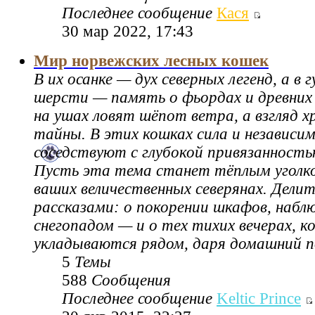
Последнее сообщение
Кася
30 мар 2022, 17:43
Мир норвежских лесных кошек
В их осанке — дух северных легенд, а в 
шерсти — память о фьордах и древних 
на ушах ловят шёпот ветра, а взгляд х
тайны. В этих кошках сила и независи
соседствуют с глубокой привязанност
Пусть эта тема станет тёплым уголко
ваших величественных северянах. Дели
рассказами: о покорении шкафов, набл
снегопадом — и о тех тихих вечерах, к
укладываются рядом, даря домашний п
5
Темы
588
Сообщения
Последнее сообщение
Keltic Prince