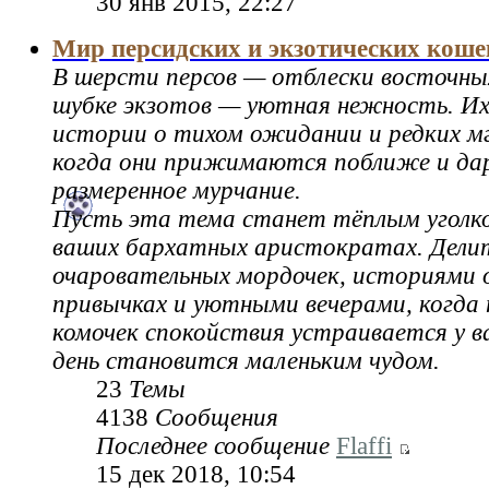
30 янв 2015, 22:27
Мир персидских и экзотических коше
В шерсти персов — отблески восточных
шубке экзотов — уютная нежность. Их
истории о тихом ожидании и редких мг
когда они прижимаются поближе и да
размеренное мурчание.
Пусть эта тема станет тёплым уголко
ваших бархатных аристократах. Дели
очаровательных мордочек, историями 
привычках и уютными вечерами, когд
комочек спокойствия устраивается у ва
день становится маленьким чудом.
23
Темы
4138
Сообщения
Последнее сообщение
Flaffi
15 дек 2018, 10:54