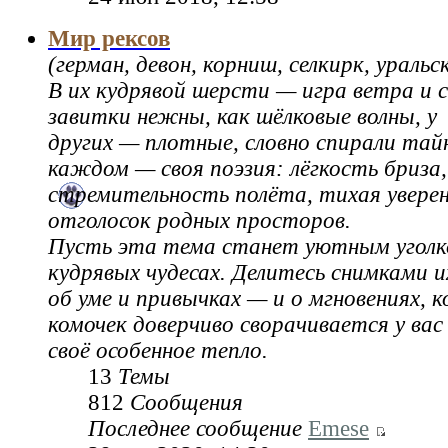
Мир рексов
(герман, девон, корниш, селкирк, уральс
В их кудрявой шерсти — игра ветра и с
завитки нежны, как шёлковые волны, у
других — плотные, словно спирали тайн
каждом — своя поэзия: лёгкость бриза,
стремительность полёта, тихая увере
отголосок родных просторов.
Пусть эта тема станет уютным уголк
кудрявых чудесах. Делитесь снимками и
об уме и привычках — и о мгновениях, 
комочек доверчиво сворачивается у вас 
своё особенное тепло.
13
Темы
812
Сообщения
Последнее сообщение
Emese