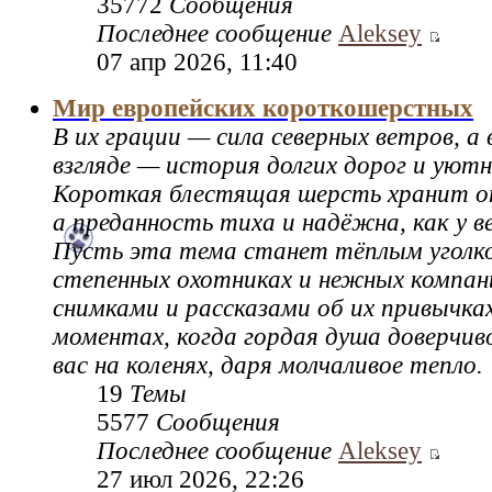
35772
Сообщения
Последнее сообщение
Aleksey
07 апр 2026, 11:40
Мир европейских короткошерстных
В их грации — сила северных ветров, а
взгляде — история долгих дорог и уютн
Короткая блестящая шерсть хранит о
а преданность тиха и надёжна, как у ве
Пусть эта тема станет тёплым уголко
степенных охотниках и нежных компан
снимками и рассказами об их привычках
моментах, когда гордая душа доверчив
вас на коленях, даря молчаливое тепло.
19
Темы
5577
Сообщения
Последнее сообщение
Aleksey
27 июл 2026, 22:26