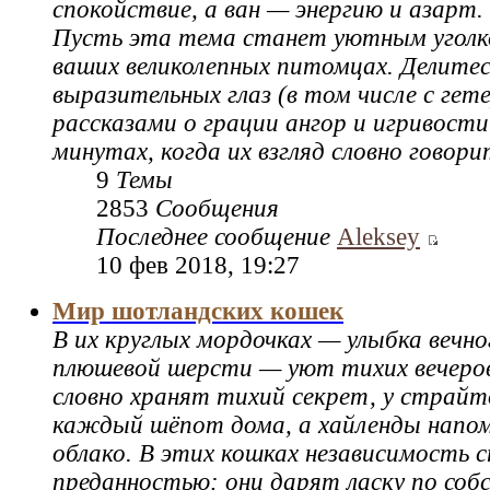
спокойствие, а ван — энергию и азарт.
Пусть эта тема станет уютным уголк
ваших великолепных питомцах. Делитес
выразительных глаз (в том числе с гет
рассказами о грации ангор и игривости
минутах, когда их взгляд словно говор
9
Темы
2853
Сообщения
Последнее сообщение
Aleksey
10 фев 2018, 19:27
Мир шотландских кошек
В их круглых мордочках — улыбка вечног
плюшевой шерсти — уют тихих вечеров
словно хранят тихий секрет, у страй
каждый шёпот дома, а хайленды нап
облако. В этих кошках независимость 
преданностью: они дарят ласку по соб