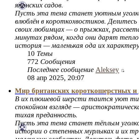
японских садов.
Пусть эта тема станет уютным уголко
влюблён в короткохвостиков. Делитесь
своих любимцах — о прыжках, рассвета
минутах рядом, когда они дарят тепло
история — маленькая ода их характеру
10
Темы
772
Сообщения
Последнее сообщение
Aleksey
08 апр 2025, 20:07
Мир британских короткошерстных и
В их плюшевой шерсти таится уют тихи
спокойном взгляде — аристократическ
тихая преданность.
Пусть эта тема станет тёплым уголк
истории о степенных мурлыках и их т