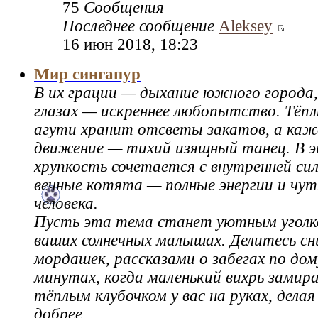
75
Сообщения
Последнее сообщение
Aleksey
16 июн 2018, 18:23
Мир сингапур
В их грации — дыхание южного города,
глазах — искреннее любопытство. Тёпл
агути хранит отсветы закатов, а каж
движение — тихий изящный танец. В э
хрупкость сочетается с внутренней сил
вечные котята — полные энергии и чу
человека.
Пусть эта тема станет уютным уголк
ваших солнечных малышах. Делитесь сн
мордашек, рассказами о забегах по дом
минутах, когда маленький вихрь замир
тёплым клубочком у вас на руках, делая
добрее.