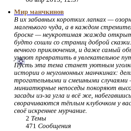
Мир манчкинов
В их забавных коротких лапках — озор
маленького чуда, а в каждом стремите
броске — неукротимая жажда открыт
будто сошли со страниц доброй сказки
вечного приключения, и даже самый об
умеют превратить в увлекательное пу
Пусть эта тема станет уютным уголк
истории о неугомонных манчкинах: дел
трогательными и смешными случаями 
миниатюрные непоседы покоряют выс
засады из-за угла и всё же, набегавшис
сворачиваются тёплым клубочком у вас 
своё искреннее мурчание.
2
Темы
471
Сообщения