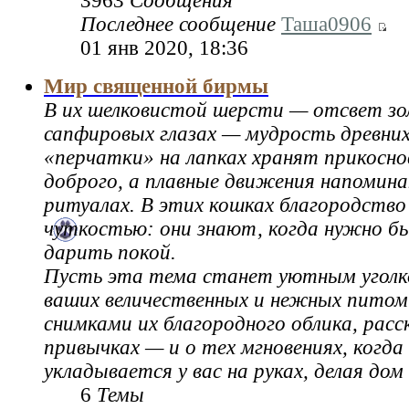
3963
Сообщения
Последнее сообщение
Таша0906
01 янв 2020, 18:36
Мир священной бирмы
В их шелковистой шерсти — отсвет зол
сапфировых глазах — мудрость древних
«перчатки» на лапках хранят прикосно
доброго, а плавные движения напомин
ритуалах. В этих кошках благородство
чуткостью: они знают, когда нужно б
дарить покой.
Пусть эта тема станет уютным уголк
ваших величественных и нежных питом
снимками их благородного облика, расс
привычках — и о тех мгновениях, когда
укладывается у вас на руках, делая дом
6
Темы