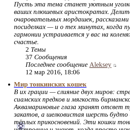
Пусть эта тема станет уютным уголк
ваших плюшевых аристократах. Делите
очаровательных мордашек, рассказами
посиделках — и о тех минутах, когда 
гармонии устраивается у вас на коленя
счастье.
2
Темы
37
Сообщения
Последнее сообщение
Aleksey
12 мар 2016, 18:06
Мир тонкинских кошек
В их грации — слияние двух миров: ст
сиамских предков и мягкость бирманск
Аквамариновые глаза хранят отсвет т
закатов, а шелковистая шерсть будто 
тёплых прикосновений. Эти кошки тон
настроение и знают, когда просто ну