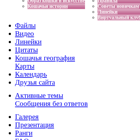
Образ кошки в искусстве
Правила
Кошачьи истории
Советы новичкам
Линейки
Виртуальный клу
Файлы
Видео
Линейки
Цитаты
Кошачья география
Карты
Календарь
Друзья сайта
Активные темы
Сообщения без ответов
Галерея
Презентация
Ранги