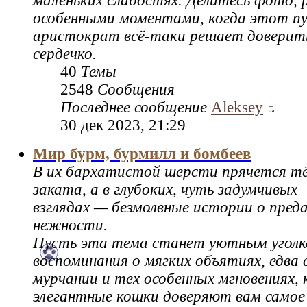
маленьких слабостях. Делитесь фото, 
особенными моментами, когда этот 
аристократ всё-таки решает доверить
сердечко.
40
Темы
2548
Сообщения
Последнее сообщение
Aleksey
30 дек 2023, 21:29
Мир бурм, бурмилл и бомбеев
В их бархатистой шерсти прячется т
заката, а в глубоких, чуть задумчивых
взглядах — безмолвные истории о пред
нежности.
Пусть эта тема станет уютным уголк
воспоминания о мягких объятиях, едва
мурчании и тех особенных мгновениях, 
элегантные кошки доверяют вам самое