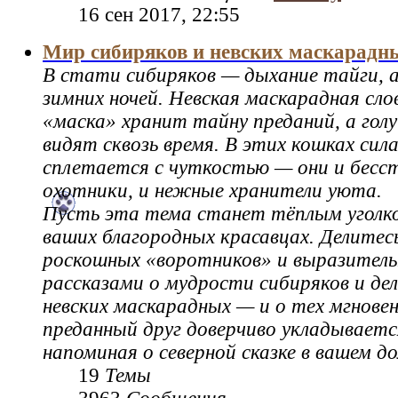
16 сен 2017, 22:55
Мир сибиряков и невских маскарадн
В стати сибиряков — дыхание тайги, а
зимних ночей. Невская маскарадная сло
«маска» хранит тайну преданий, а гол
видят сквозь время. В этих кошках сил
сплетается с чуткостью — они и бес
охотники, и нежные хранители уюта.
Пусть эта тема станет тёплым уголко
ваших благородных красавцах. Делитес
роскошных «воротников» и выразительн
рассказами о мудрости сибиряков и д
невских маскарадных — и о тех мгновен
преданный друг доверчиво укладываетс
напоминая о северной сказке в вашем до
19
Темы