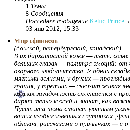
1
Темы
8
Сообщения
Последнее сообщение
Keltic Prince
03 янв 2012, 15:33
Мир сфинксов
(донской, петербургский, канадский).
В их бархатистой коже — тепло солнеч
больших глазах — палитра эмоций: от
озорного любопытства. У одних склад
мягкими волнами, у других — прогляды
грация, у третьих — сквозит живая эн
кошках загадочность сплетается с пре
дарят тепло кожей и знают, как важн
Пусть эта тема станет уютным уголк
ваших необыкновенных спутниках. Дели
обликов, рассказами о привычках — и о