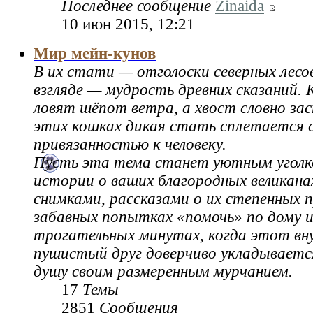
Последнее сообщение
Zinaida
10 июн 2015, 12:21
Мир мейн-кунов
В их стати — отголоски северных лесов
взгляде — мудрость древних сказаний.
ловят шёпот ветра, а хвост словно за
этих кошках дикая стать сплетается 
привязанностью к человеку.
Пусть эта тема станет уютным уголк
истории о ваших благородных великана
снимками, рассказами о их степенных п
забавных попытках «помочь» по дому и
трогательных минутах, когда этот в
пушистый друг доверчиво укладывается
душу своим размеренным мурчанием.
17
Темы
2851
Сообщения