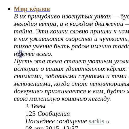
Мир кёрлов
В их причудливо изогнутых ушках — б
мелодия ветра, а в каждом движении —
тайна. Эти кошки словно пришли к нам
в них уживаются озорство и чуткость
тихое умение быть рядом именно тогда
нужнее всего.
Пусть эта тема станет уютным уголк
истории о ваших удивительных кёрлах:
снимками, забавными случаями и теми
мгновениями, когда этот неповторимы
доверчиво прижимается к вам, будто 
свою маленькую кошачью легенду.
3
Темы
125
Сообщения
Последнее сообщение
sarkis
08 апр 2015, 12:37