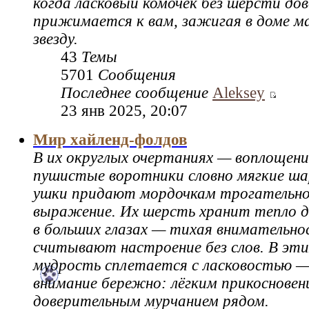
когда ласковый комочек без шерсти до
прижимается к вам, зажигая в доме м
звезду.
43
Темы
5701
Сообщения
Последнее сообщение
Aleksey
23 янв 2025, 20:07
Мир хайленд-фолдов
В их округлых очертаниях — воплощен
пушистые воротники словно мягкие ш
ушки придают мордочкам трогательное
выражение. Их шерсть хранит тепло д
в больших глазах — тихая внимательно
считывают настроение без слов. В эти
мудрость сплетается с ласковостью —
внимание бережно: лёгким прикосновен
доверительным мурчанием рядом.