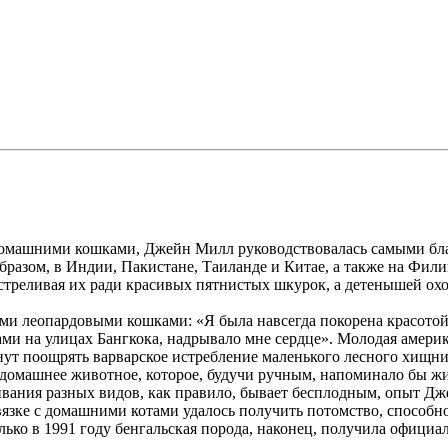
домашними кошками, Джейн Милл руководствовалась самыми благ
образом, в Индии, Пакистане, Таиланде и Китае, а также на Фил
стреливая их ради красивых пятнистых шкурок, а детенышей ох
ми леопардовыми кошками: «Я была навсегда покорена красотой
ми на улицах Бангкока, надрывало мне сердце». Молодая амери
нут поощрять варварское истребление маленького лесного хищник
ь домашнее животное, которое, будучи ручным, напоминало бы ж
щивания разных видов, как правило, бывает бесплодным, опыт Д
язке с домашними котами удалось получить потомство, способно
ько в 1991 году бенгальская порода, наконец, получила официа