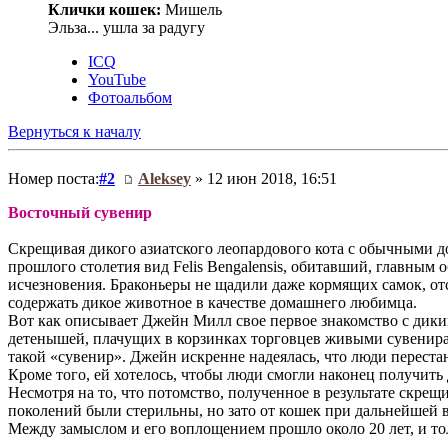
Клички кошек:
Мишель
Эльза... ушла за радугу
ICQ
YouTube
Фотоальбом
Вернуться к началу
Номер поста:
#2
Aleksey
» 12 июн 2018, 16:51
Восточный сувенир
Cкрещивая дикого азиатского леопардового кота с обычными 
прошлого столетия вид Felis Bengalensis, обитавший, главным 
исчезновения. Браконьеры не щадили даже кормящих самок, от
содержать дикое животное в качестве домашнего любимца.
Вот как описывает Джейн Милл свое первое знакомство с дики
детенышей, плачущих в корзинках торговцев живыми сувенира
такой «сувенир». Джейн искренне надеялась, что люди переста
Кроме того, ей хотелось, чтобы люди смогли наконец получит
Несмотря на то, что потомство, полученное в результате скре
поколений были стерильны, но зато от кошек при дальнейшей в
Между замыслом и его воплощением прошло около 20 лет, и тол