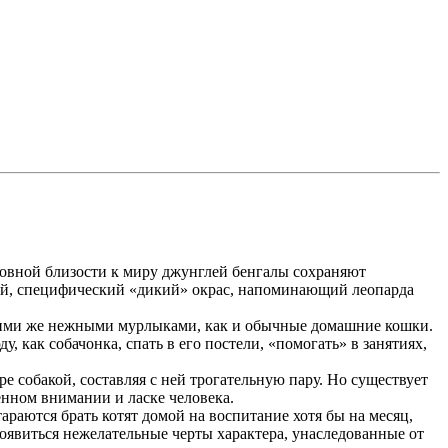
ровной близости к миру джунглей бенгалы сохраняют
ний, специфический «дикий» окрас, напоминающий леопарда
такими же нежными мурлыками, как и обычные домашние кошки.
 как собачонка, спать в его постели, «помогать» в занятиях,
 собакой, составляя с ней трогательную пару. Но существует
нном внимании и ласке человека.
раются брать котят домой на воспитание хотя бы на месяц,
роявиться нежелательные черты характера, унаследованные от