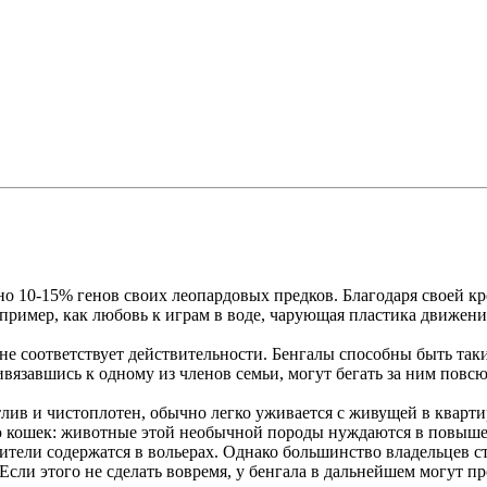
о 10-15% генов своих леопардовых предков. Благодаря своей к
апример, как любовь к играм в воде, чарующая пластика движе
к не соответствует действительности. Бенгалы способны быть 
авшись к одному из членов семьи, могут бегать за ним повсюду,
ив и чистоплотен, обычно легко уживается с живущей в квартире
ю кошек: животные этой необычной породы нуждаются в повыше
ели содержатся в вольерах. Однако большинство владельцев ста
Если этого не сделать вовремя, у бенгала в дальнейшем могут п