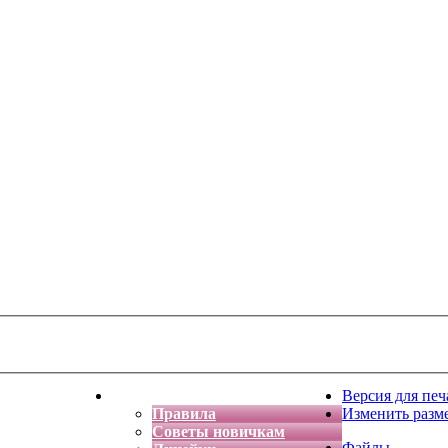
тская фантазия
Форум
Версия для печ
Правила
Изменить разм
Советы новичкам
Файлы