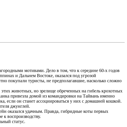
ородными мотивами. Дело в том, что к середине 60-х годов
иппинах и Дальнем Востоке, оказался под угрозой
отно покупали туристы, не предполагавшие, насколько сложно
 этих животных, но зрелище обреченных на гибель крохотных
канка привезла домой из командировки на Тайвань именно
а, если он станет ассоциироваться у них с домашней кошкой.
ителя джунглей.
жейн оказался удачным. Правда, гибридные коты первых
е к воспроизводству.
льный статус.