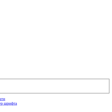
ати
ер шрифта