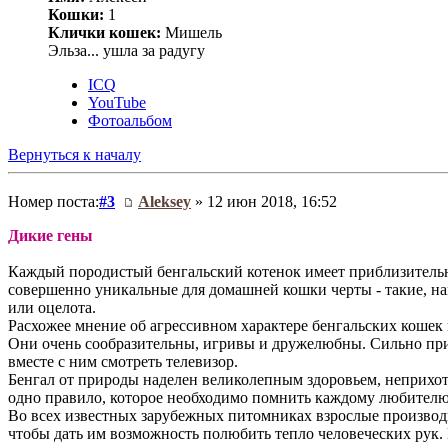
Кошки:
1
Клички кошек:
Мишель
Эльза... ушла за радугу
ICQ
YouTube
Фотоальбом
Вернуться к началу
Номер поста:
#3
Aleksey
» 12 июн 2018, 16:52
Дикие гены
Каждый породистый бенгальский котенок имеет приблизительн
совершенно уникальные для домашней кошки черты - такие, н
или оцелота.
Расхожее мнение об агрессивном характере бенгальских коше
Они очень сообразительны, игривы и дружелюбны. Сильно привяз
вместе с ним смотреть телевизор.
Бенгал от природы наделен великолепным здоровьем, неприхотл
одно правило, которое необходимо помнить каждому любител
Во всех известных зарубежных питомниках взрослые производит
чтобы дать им возможность полюбить тепло человеческих рук. 