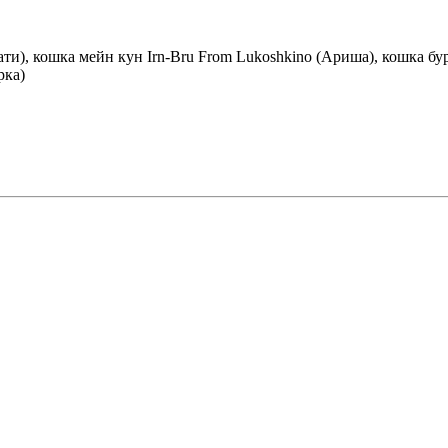
ати), кошка мейн кун Irn-Bru From Lukoshkino (Ариша), кошка б
рка)