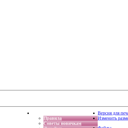
тская фантазия
Форум
Версия для печ
Правила
Изменить разм
Советы новичкам
Файлы