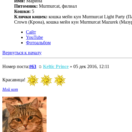
Имя:
Марина
Питомник:
Murmurcat, филиал
Кошки:
5
Клички кошек:
кошка мейн кун Murmurcat Light Party (П
Crown (Крона), кошка мейн кун Murmurcat Mazurek (Мазу
Сайт
YouTube
Фотоальбом
Вернуться к началу
Номер поста:
#63
Keltic Prince
» 05 дек 2016, 12:11
Красавица!
Мой кот