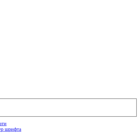
ати
ер шрифта