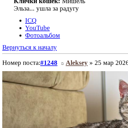
Клички кошек:
Мишель
Эльза... ушла за радугу
ICQ
YouTube
Фотоальбом
Вернуться к началу
Номер поста:
#1248
Aleksey
» 25 мар 2026