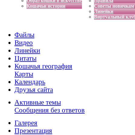
Образ кошки в искусстве
Правила
Кошачьи истории
Советы новичкам
Линейки
Виртуальный клу
Файлы
Видео
Линейки
Цитаты
Кошачья география
Карты
Календарь
Друзья сайта
Активные темы
Сообщения без ответов
Галерея
Презентация