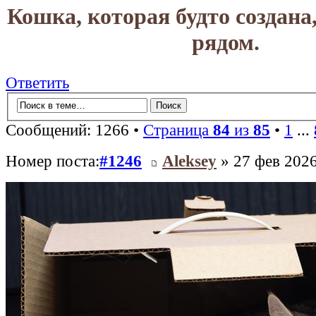
Кошка, которая будто создана
рядом.
Ответить
Сообщений: 1266 •
Страница
84
из
85
•
1
...
Номер поста:
#1246
Aleksey
» 27 фев 2026