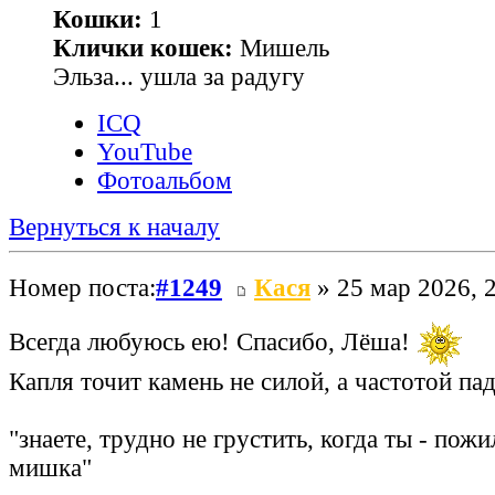
Кошки:
1
Клички кошек:
Мишель
Эльза... ушла за радугу
ICQ
YouTube
Фотоальбом
Вернуться к началу
Номер поста:
#1249
Кася
» 25 мар 2026, 
Всегда любуюсь ею! Спасибо, Лёша!
Капля точит камень не силой, а частотой па
"знаете, трудно не грустить, когда ты - по
мишка"