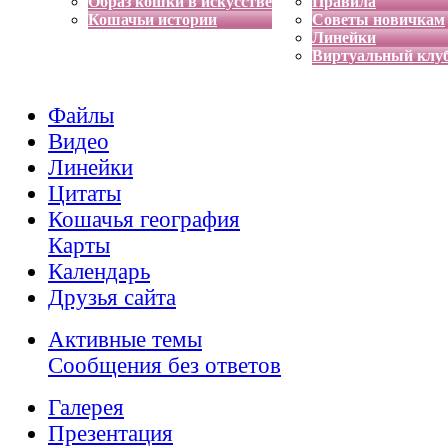
Образ кошки в искусстве
Правила
Кошачьи истории
Советы новичкам
Линейки
Виртуальный клу
Файлы
Видео
Линейки
Цитаты
Кошачья география
Карты
Календарь
Друзья сайта
Активные темы
Сообщения без ответов
Галерея
Презентация