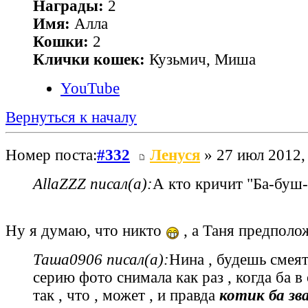
Награды:
2
Имя:
Алла
Кошки:
2
Клички кошек:
Кузьмич, Миша
YouTube
Вернуться к началу
Номер поста:
#332
Ленуся
» 27 июл 2012,
AllaZZZ писал(а):
А кто кричит "Ба-буш-
Ну я думаю, что никто
, а Таня предполож
Таша0906 писал(а):
Нина , будешь смеять
серию фото снимала как раз , когда ба в 
так , что , может , и правда
котик ба зв