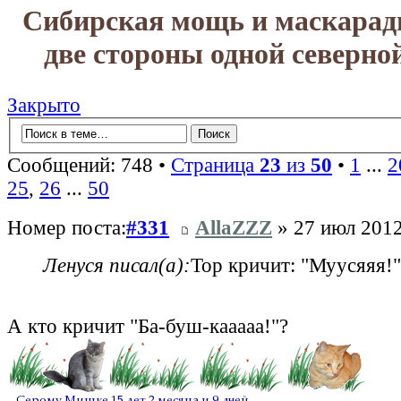
Сибирская мощь и маскарад
две стороны одной северно
Закрыто
Сообщений: 748 •
Страница
23
из
50
•
1
...
2
25
,
26
...
50
Номер поста:
#331
AllaZZZ
» 27 июл 2012
Ленуся писал(а):
Тор кричит: "Муусяяя!"
А кто кричит "Ба-буш-кааааа!"?