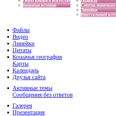
Образ кошки в искусстве
Правила
Кошачьи истории
Советы новичкам
Линейки
Виртуальный клу
Файлы
Видео
Линейки
Цитаты
Кошачья география
Карты
Календарь
Друзья сайта
Активные темы
Сообщения без ответов
Галерея
Презентация