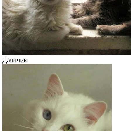
Даянчик