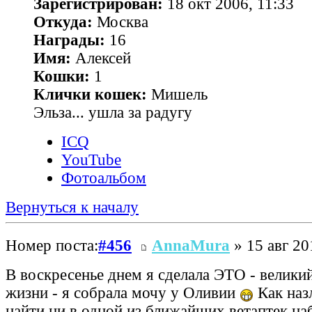
Зарегистрирован:
18 окт 2006, 11:33
Откуда:
Москва
Награды:
16
Имя:
Алексей
Кошки:
1
Клички кошек:
Мишель
Эльза... ушла за радугу
ICQ
YouTube
Фотоальбом
Вернуться к началу
Номер поста:
#456
AnnaMura
» 15 авг 20
В воскресенье днем я сделала ЭТО - велики
жизни - я собрала мочу у Оливии
Как назл
найти ни в одной из ближайших ветаптек на