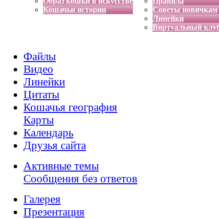
Образ кошки в искусстве
Правила
Кошачьи истории
Советы новичкам
Линейки
Виртуальный клу
Файлы
Видео
Линейки
Цитаты
Кошачья география
Карты
Календарь
Друзья сайта
Активные темы
Сообщения без ответов
Галерея
Презентация