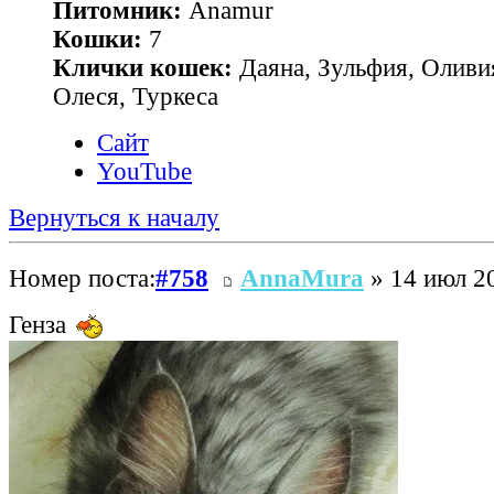
Питомник:
Anamur
Кошки:
7
Клички кошек:
Даяна, Зульфия, Оливия
Олеся, Туркеса
Сайт
YouTube
Вернуться к началу
Номер поста:
#758
AnnaMura
» 14 июл 20
Генза