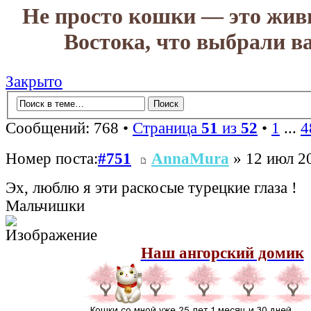
Не просто кошки — это жив
Востока, что выбрали в
Закрыто
Сообщений: 768 •
Страница
51
из
52
•
1
...
4
Номер поста:
#751
AnnaMura
» 12 июл 20
Эх, люблю я эти раскосые турецкие глаза !
Мальчишки
Наш ангорский домик