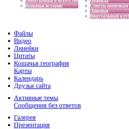
Образ кошки в искусстве
Правила
Кошачьи истории
Советы новичкам
Линейки
Виртуальный клу
Файлы
Видео
Линейки
Цитаты
Кошачья география
Карты
Календарь
Друзья сайта
Активные темы
Сообщения без ответов
Галерея
Презентация