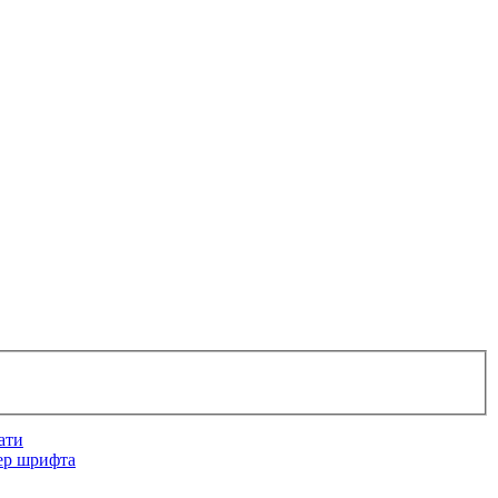
ати
ер шрифта