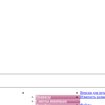
тская фантазия
Форум
Версия для печ
Правила
Изменить разм
Советы новичкам
Файлы