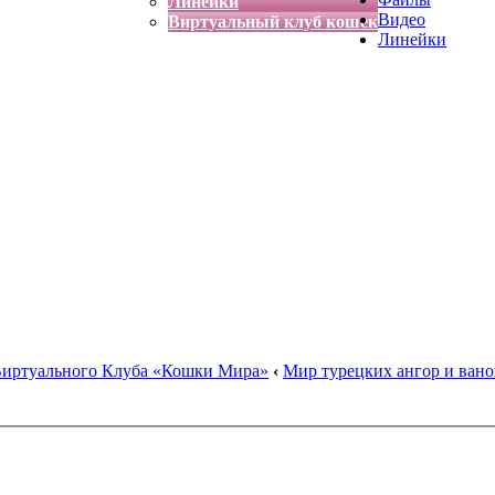
Линейки
Видео
Виртуальный клуб кошек
Линейки
Виртуального Клуба «Кошки Мира»
‹
Мир турецких ангор и вано