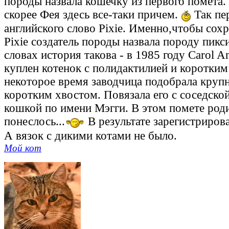
породы назвала кошечку из первого помета. 
скорее Фея здесь все-таки причем.
Так пе
английского слово Pixie. Именно,чтобы сохр
Pixie создатель породы назвала породу пикс
словах история такова - в 1985 году Carol 
куплен котенок с полидактилией и коротким
некоторое время заводчица подобрала крупн
коротким хвостом. Повязала его с соседск
кошкой по имени Мэгги. В этом помете роди
понеслось...
В результате зарегистриров
А вязок с дикими котами не было.
Мой кот