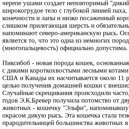
черепе ушами создает неповторимый "дикий
широкогрудое тело с глубокой линией паха,
конечности и лапы и низко посаженный коро
слишком прилегающая шерсть и обязательн
напоминают северо-американскую рысь. Ос
является то, что это одна из немногих пород
(многопальцевость) официально допустима.
Пиксибоб - новая порода кошек, основанна
с дикими короткохвостыми лесными котами 
США и Канады их насчитывается около 11 р
целью получения домашней кошки с внешно
Случайные скрещивания происходили часто,
годов Э.К.Бревер получила потомство от д
животных - кошечку "Эльфи", напоминавш
окрасом дикую рысь. Эта кошечка стала тез
прародительницей большинства животных в