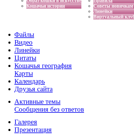
Образ кошки в искусстве
Правила
Кошачьи истории
Советы новичкам
Линейки
Виртуальный клу
Файлы
Видео
Линейки
Цитаты
Кошачья география
Карты
Календарь
Друзья сайта
Активные темы
Сообщения без ответов
Галерея
Презентация