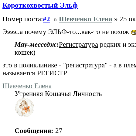
Короткохвостый Эльф
Номер поста:
#2
Шевченко Елена
» 25 ок
Ээээ..а почему ЭЛЬФ-то...как-то не похож
Мяу‑месседж:
Регистратура
редких и эк
кошек)
это в поликлинике - "регистратура" - а в пл
называется РЕГИСТР
Шевченко Елена
Утренняя Кошачья Личность
Сообщения:
27