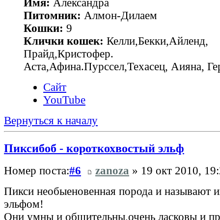
Имя:
Александра
Питомник:
Алмон-Дилаем
Кошки:
9
Клички кошек:
Келли,Бекки,Айленд,
Прайд,Кристофер.
Аста,Афина.Пурссел,Техасец, Аияна, 
Сайт
YouTube
Вернуться к началу
Пиксибоб - короткохвостый эльф
Номер поста:
#6
zanoza
» 19 окт 2010, 19
Пикси необыеновенная порода и называют 
эльфом!
Они умны и общительны,очень ласковы и пр