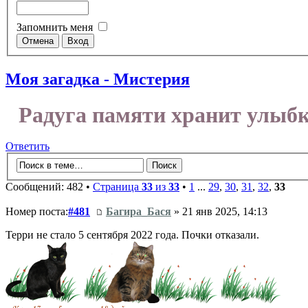
Запомнить меня
Моя загадка - Мистерия
Радуга памяти хранит улыбк
Ответить
Сообщений: 482 •
Страница
33
из
33
•
1
...
29
,
30
,
31
,
32
,
33
Номер поста:
#481
Багира_Бася
» 21 янв 2025, 14:13
Терри не стало 5 сентября 2022 года. Почки отказали.