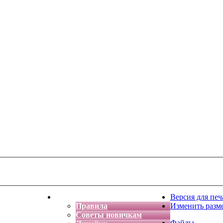
тская фантазия
Форум
Версия для печ
Правила
Изменить разм
Советы новичкам
Файлы