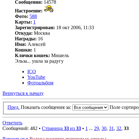
Сообщения:
14578
Настроение:
Фото:
588
Карты:
1
Зарегистрирован:
18 окт 2006, 11:33
Откуда:
Москва
Награды:
16
Имя:
Алексей
Кошки:
1
Клички кошек:
Мишель
Эльза... ушла за радугу
ICQ
YouTube
Фотоальбом
Вернуться к началу
Пред.
Показать сообщения за:
Поле сортир
Ответить
Сообщений: 482 •
Страница
33
из
33
•
1
...
29
,
30
,
31
,
32
,
33
Вернуться в
Радуга памяти: пушистые ангелы