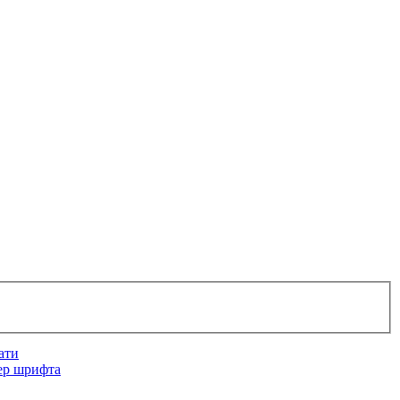
ати
ер шрифта