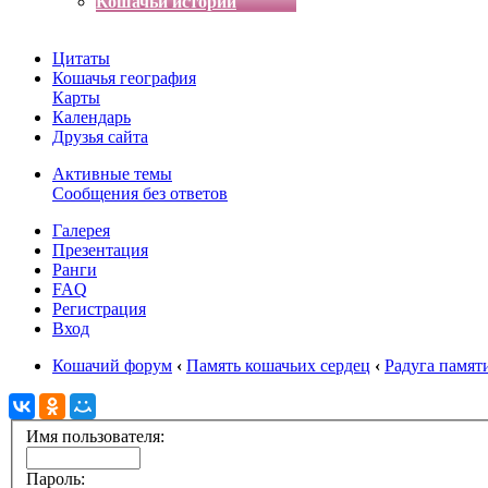
Кошачьи истории
Цитаты
Кошачья география
Карты
Календарь
Друзья сайта
Активные темы
Сообщения без ответов
Галерея
Презентация
Ранги
FAQ
Регистрация
Вход
Кошачий форум
‹
Память кошачьих сердец
‹
Радуга памят
Имя пользователя:
Пароль: