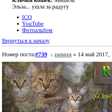
Клички кошек:
Мишель
Эльза... ушла за радугу
ICQ
YouTube
Фотоальбом
Вернуться к началу
Номер поста:
#739
zanoza
» 14 май 2017, 