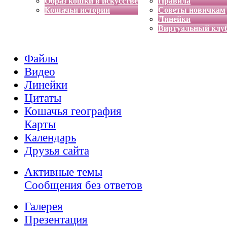
Образ кошки в искусстве
Правила
Кошачьи истории
Советы новичкам
Линейки
Виртуальный клу
Файлы
Видео
Линейки
Цитаты
Кошачья география
Карты
Календарь
Друзья сайта
Активные темы
Сообщения без ответов
Галерея
Презентация