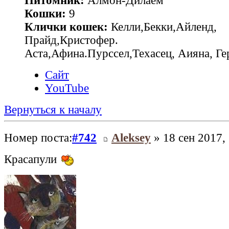
Питомник:
Алмон-Дилаем
Кошки:
9
Клички кошек:
Келли,Бекки,Айленд,
Прайд,Кристофер.
Аста,Афина.Пурссел,Техасец, Аияна, 
Сайт
YouTube
Вернуться к началу
Номер поста:
#742
Aleksey
» 18 сен 2017,
Красапули