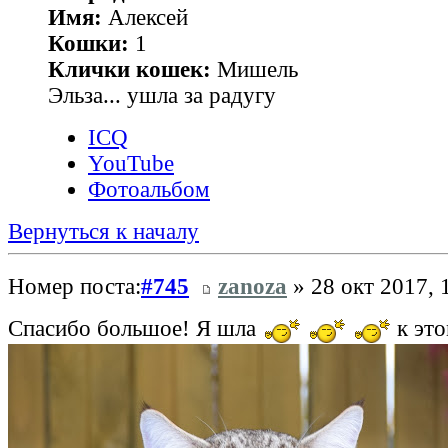
Имя:
Алексей
Кошки:
1
Клички кошек:
Мишель
Эльза... ушла за радугу
ICQ
YouTube
Фотоальбом
Вернуться к началу
Номер поста:
#745
zanoza
» 28 окт 2017, 
Спасибо большое! Я шла
к это