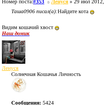
Номер поста:
#353
Ленуся
» 29 июл 2012,
Таша0906 писал(а):
Найдите кота
Видим кошачий хвост
Наш домик
Ленуся
Солнечная Кошачья Личность
Сообщения:
5424