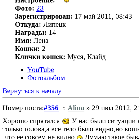
Настроение:
Фото:
23
Зарегистрирован:
17 май 2011, 08:43
Откуда:
Липецк
Награды:
14
Имя:
Лена
Кошки:
2
Клички кошек:
Муся, Клайд
YouTube
Фотоальбом
Вернуться к началу
Номер поста:
#356
Alina
» 29 июл 2012, 2
Хорошо спрятался
У нас были ситуации 
только голова,а все тело было видно,но кош
,что ее совсем не видно
Думаю такое быв