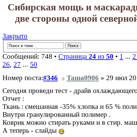
Сибирская мощь и маскарад
две стороны одной северно
Закрыто
Сообщений: 748 •
Страница
24
из
50
•
1
...
2
26
,
27
...
50
Номер поста:
#346
Таша0906
» 29 июл 20
Сегодня проведи тест - драйв охлаждающего
Отчет :
Ткань : смешанная -35% хлопка и 65 % поли
Внутри гранулированный полимер .
Коврик можно стирать руками и в стир. ма
А теперь - слайды