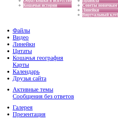
Образ кошки в искусстве
Правила
Кошачьи истории
Советы новичкам
Линейки
Виртуальный клу
Файлы
Видео
Линейки
Цитаты
Кошачья география
Карты
Календарь
Друзья сайта
Активные темы
Сообщения без ответов
Галерея
Презентация