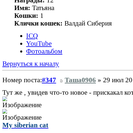
Награды:
12
Имя:
Татьяна
Кошки:
1
Клички кошек:
Валдай Сиберия
ICQ
YouTube
Фотоальбом
Вернуться к началу
Номер поста:
#347
Таша0906
» 29 июл 20
Тут же , увидев что-то новое - прискакал к
My siberian cat