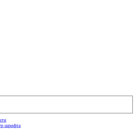
ати
ер шрифта