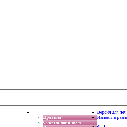
тская фантазия
Форум
Версия для печ
Правила
Изменить разм
Советы новичкам
Файлы