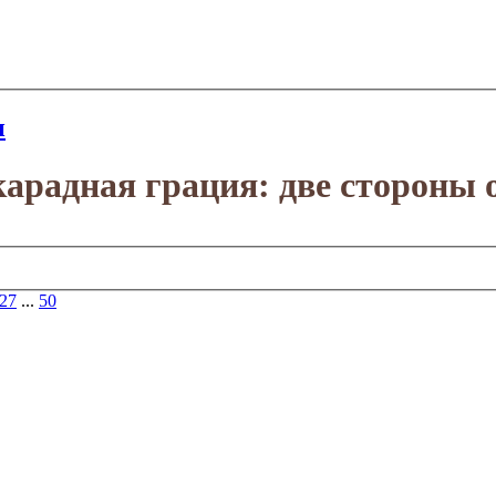
и
арадная грация: две стороны о
27
...
50