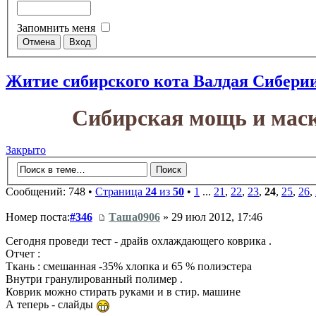
Запомнить меня
Житие сибирского кота Валдая Сибери
Сибирская мощь и маск
Закрыто
Сообщений: 748 •
Страница
24
из
50
•
1
...
21
,
22
,
23
,
24
,
25
,
26
,
Номер поста:
#346
Таша0906
» 29 июл 2012, 17:46
Сегодня проведи тест - драйв охлаждающего коврика .
Отчет :
Ткань : смешанная -35% хлопка и 65 % полиэстера
Внутри гранулированный полимер .
Коврик можно стирать руками и в стир. машине
А теперь - слайды