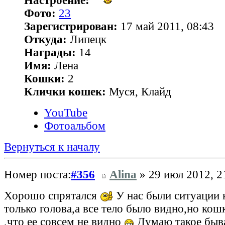
Настроение:
Фото:
23
Зарегистрирован:
17 май 2011, 08:43
Откуда:
Липецк
Награды:
14
Имя:
Лена
Кошки:
2
Клички кошек:
Муся, Клайд
YouTube
Фотоальбом
Вернуться к началу
Номер поста:
#356
Alina
» 29 июл 2012, 2
Хорошо спрятался
У нас были ситуации 
только голова,а все тело было видно,но кош
,что ее совсем не видно
Думаю такое быв