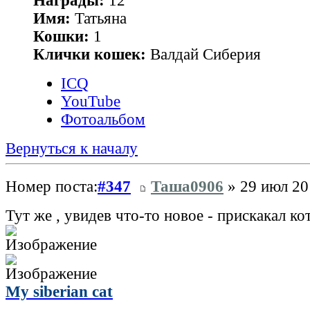
Награды:
12
Имя:
Татьяна
Кошки:
1
Клички кошек:
Валдай Сиберия
ICQ
YouTube
Фотоальбом
Вернуться к началу
Номер поста:
#347
Таша0906
» 29 июл 20
Тут же , увидев что-то новое - прискакал к
My siberian cat