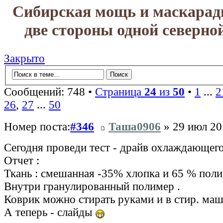
Сибирская мощь и маскарад
две стороны одной северно
Закрыто
Сообщений: 748 •
Страница
24
из
50
•
1
...
2
26
,
27
...
50
Номер поста:
#346
Таша0906
» 29 июл 20
Сегодня проведи тест - драйв охлаждающего
Отчет :
Ткань : смешанная -35% хлопка и 65 % поли
Внутри гранулированный полимер .
Коврик можно стирать руками и в стир. ма
А теперь - слайды