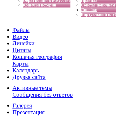
Образ кошки в искусстве
Правила
Кошачьи истории
Советы новичкам
Линейки
Виртуальный клу
Файлы
Видео
Линейки
Цитаты
Кошачья география
Карты
Календарь
Друзья сайта
Активные темы
Сообщения без ответов
Галерея
Презентация