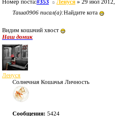
Номер поста:
#353
Ленуся
» 29 июл 2012,
Таша0906 писал(а):
Найдите кота
Видим кошачий хвост
Наш домик
Ленуся
Солнечная Кошачья Личность
Сообщения:
5424