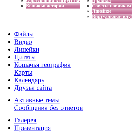
Образ кошки в искусстве
Правила
Кошачьи истории
Советы новичкам
Линейки
Виртуальный клу
Файлы
Видео
Линейки
Цитаты
Кошачья география
Карты
Календарь
Друзья сайта
Активные темы
Сообщения без ответов
Галерея
Презентация