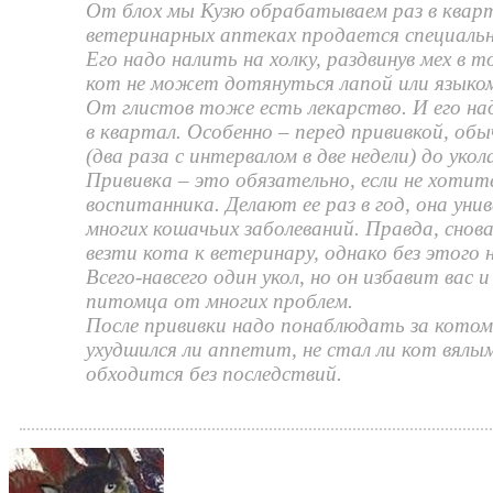
От блох мы Кузю обрабатываем раз в кварт
ветеринарных аптеках продается специаль
Его надо налить на холку, раздвинув мех в т
кот не может дотянуться лапой или языко
От глистов тоже есть лекарство. И его на
в квартал. Особенно – перед прививкой, обы
(два раза с интервалом в две недели) до укол
Прививка – это обязательно, если не хоти
воспитанника. Делают ее раз в год, она уни
многих кошачьих заболеваний. Правда, снов
везти кота к ветеринару, однако без этого 
Всего-навсего один укол, но он избавит вас 
питомца от многих проблем.
После прививки надо понаблюдать за котом 
ухудшился ли аппетит, не стал ли кот вялым
обходится без последствий.