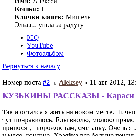
Имя:
Алексей
Кошки:
1
Клички кошек:
Мишель
Эльза... ушла за радугу
ICQ
YouTube
Фотоальбом
Вернуться к началу
Номер поста:
#2
Aleksey
» 11 авг 2012, 13
КУЗЬКИНЫ РАССКАЗЫ - Караси
Так и остался я жить на новом месте. Ничег
тут понравилось. Еды вволю, молоко прямо
приносят, творожок там, сметанку. Очень я 
и мясо, конечно. Хозяйка все больше печен