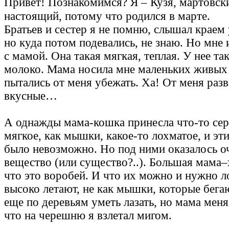
Привет! Познакомимся? Я – Кузя, мартовск
настоящий, потому что родился в марте.
Братьев и сестер я не помню, слышал краем 
но куда потом подевались, не знаю. Но мне
с мамой. Она такая мягкая, теплая. У нее та
молоко. Мама носила мне маленьких живых
пытались от меня убежать. Ха! От меня раз
вкусные…
А однажды мама-кошка принесла что-то сере
мягкое, как мышки, какое-то лохматое, и эт
было невозможно. Но под ними оказалось о
вещество (или существо?..). Большая мама–х
что это воробей. И что их можно и нужно л
высоко летают, не как мышки, которые бега
еще по деревьям уметь лазать, но мама меня
что на черешню я взлетал мигом.