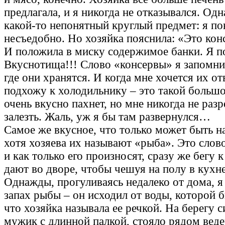
предлагала, и я никогда не отказывался. Од
какой-то непонятный круглый предмет: я п
несъедобно. Но хозяйка пояснила: «Это кон
И положила в миску содержимое банки. Я п
Вкуснотища!!! Слово «консервы» я запомнил
где они хранятся. И когда мне хочется их отв
подхожу к холодильнику – это такой больш
очень вкусно пахнет, но мне никогда не раз
залезть. Жаль, уж я бы там развернулся…
Самое же вкусное, что только может быть на 
хотя хозяева их называют «рыба». Это слов
и как только его произносят, сразу же бегу 
дают во дворе, чтобы чешуя на полу в кухне
Однажды, прогуливаясь недалеко от дома, я
запах рыбы – он исходил от воды, которой б
что хозяйка называла ее речкой. На берегу с
мужик с длинной палкой, стояло рядом веде