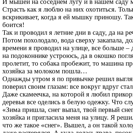
И мышей на соседнем лугу и в нашем саду м
Страсть как я люблю на них охотиться. Толь
вскрикивает, когда я ей мышку приношу. Та
боится!
Так и проводил я летние дни в саду, да на реч
Потом похолодало, вода сверху закапала, д
времени я проводил на улице, все больше – д
на подоконнике устроюсь, да в окошко погл
пролетит, то собака пробежит, то машина пр
хозяйка за молоком пошла…
Однажды утром я по привычке решил выглян
поверил своим глазам: все вокруг вдруг ста
Даже скамеечка, на которой я любил прикор
деревья все оделись в белую одежку. Что сл
«Зима пришла, снег выпал, твой первый снег,
хозяйка и пригласила меня на улицу. Я реши
что же такое «снег». Вышел, а он такой хо
даже растерялся. А куда делась трава, песок