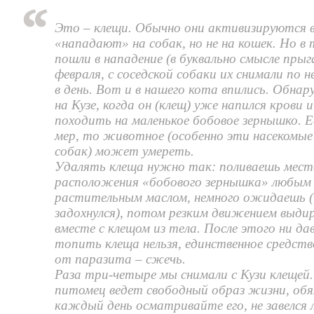
Это – клещи. Обычно они активизируются в
«нападают» на собак, но не на кошек. Но в
пошли в нападение (в буквально смысле прыг
февраля, с соседской собаки их снимали по 
в день. Вот и в нашего кота впились. Обна
на Кузе, когда он (клещ) уже напился крови и
походить на маленькое бобовое зернышко. Е
мер, то животное (особенно эти насекомые
собак) может умереть.
Удалять клеща нужно так: поливаешь место
расположения «бобового зернышка» любым
растительным маслом, немного ожидаешь 
задохнулся), потом резким движением выди
вместе с клещом из тела. После этого ни да
топить клеща нельзя, единственное средств
от паразита – сжечь.
Раза три-четыре мы снимали с Кузи клещей.
питомец ведет свободный образ жизни, обя
каждый день осматривайте его, не завелся 