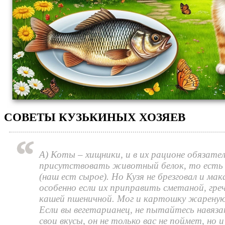
СОВЕТЫ КУЗЬКИНЫХ ХОЗЯЕВ
А) Коты – хищники, и в их рационе обязате
присутствовать животный белок, то есть 
(наш ест сырое). Но Кузя не брезговал и ма
особенно если их приправить сметаной, гре
кашей пшеничной. Мог и картошку жареную
Если вы вегетарианец, не пытайтесь навяз
свои вкусы, он не только вас не поймет, но