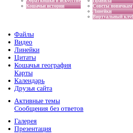
Образ кошки в искусстве
Правила
Кошачьи истории
Советы новичкам
Линейки
Виртуальный клу
Файлы
Видео
Линейки
Цитаты
Кошачья география
Карты
Календарь
Друзья сайта
Активные темы
Сообщения без ответов
Галерея
Презентация