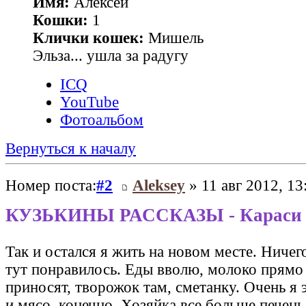
Имя:
Алексей
Кошки:
1
Клички кошек:
Мишель
Эльза... ушла за радугу
ICQ
YouTube
Фотоальбом
Вернуться к началу
Номер поста:
#2
Aleksey
» 11 авг 2012, 13
КУЗЬКИНЫ РАССКАЗЫ - Караси
Так и остался я жить на новом месте. Ничег
тут понравилось. Еды вволю, молоко прямо
приносят, творожок там, сметанку. Очень я 
и мясо, конечно. Хозяйка все больше печен