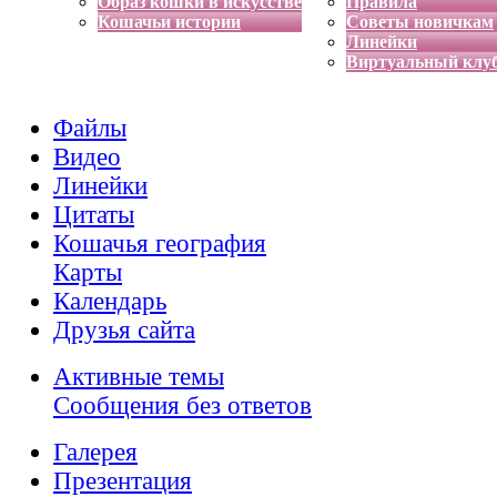
Образ кошки в искусстве
Правила
Кошачьи истории
Советы новичкам
Линейки
Виртуальный клу
Файлы
Видео
Линейки
Цитаты
Кошачья география
Карты
Календарь
Друзья сайта
Активные темы
Сообщения без ответов
Галерея
Презентация