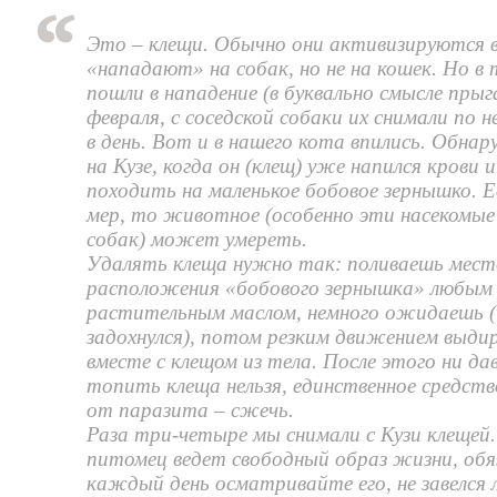
Это – клещи. Обычно они активизируются в
«нападают» на собак, но не на кошек. Но в
пошли в нападение (в буквально смысле прыг
февраля, с соседской собаки их снимали по 
в день. Вот и в нашего кота впились. Обна
на Кузе, когда он (клещ) уже напился крови и
походить на маленькое бобовое зернышко. Е
мер, то животное (особенно эти насекомые
собак) может умереть.
Удалять клеща нужно так: поливаешь место
расположения «бобового зернышка» любым
растительным маслом, немного ожидаешь 
задохнулся), потом резким движением выди
вместе с клещом из тела. После этого ни да
топить клеща нельзя, единственное средств
от паразита – сжечь.
Раза три-четыре мы снимали с Кузи клещей.
питомец ведет свободный образ жизни, обя
каждый день осматривайте его, не завелся 