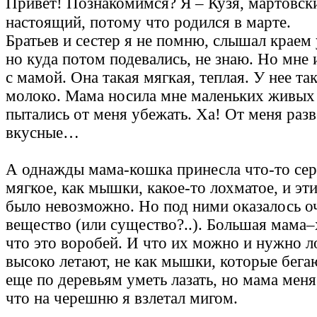
Привет! Познакомимся? Я – Кузя, мартовск
настоящий, потому что родился в марте.
Братьев и сестер я не помню, слышал краем 
но куда потом подевались, не знаю. Но мне
с мамой. Она такая мягкая, теплая. У нее та
молоко. Мама носила мне маленьких живых
пытались от меня убежать. Ха! От меня раз
вкусные…
А однажды мама-кошка принесла что-то сере
мягкое, как мышки, какое-то лохматое, и эт
было невозможно. Но под ними оказалось о
вещество (или существо?..). Большая мама–х
что это воробей. И что их можно и нужно л
высоко летают, не как мышки, которые бега
еще по деревьям уметь лазать, но мама меня
что на черешню я взлетал мигом.