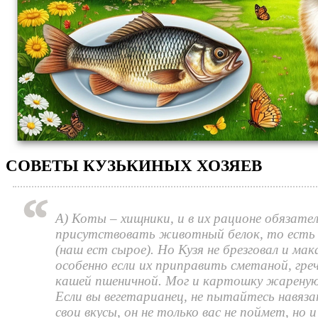
СОВЕТЫ КУЗЬКИНЫХ ХОЗЯЕВ
А) Коты – хищники, и в их рационе обязате
присутствовать животный белок, то есть 
(наш ест сырое). Но Кузя не брезговал и ма
особенно если их приправить сметаной, гре
кашей пшеничной. Мог и картошку жареную
Если вы вегетарианец, не пытайтесь навяз
свои вкусы, он не только вас не поймет, но