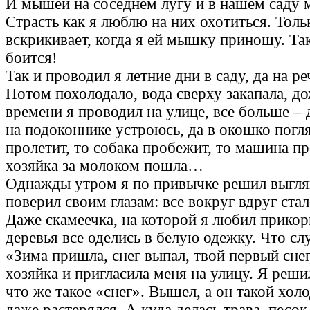
И мышей на соседнем лугу и в нашем саду м
Страсть как я люблю на них охотиться. Толь
вскрикивает, когда я ей мышку приношу. Та
боится!
Так и проводил я летние дни в саду, да на реч
Потом похолодало, вода сверху закапала, д
времени я проводил на улице, все больше – д
на подоконнике устроюсь, да в окошко погл
пролетит, то собака пробежит, то машина пр
хозяйка за молоком пошла…
Однажды утром я по привычке решил выглян
поверил своим глазам: все вокруг вдруг ста
Даже скамеечка, на которой я любил прикор
деревья все оделись в белую одежку. Что сл
«Зима пришла, снег выпал, твой первый снег,
хозяйка и пригласила меня на улицу. Я реши
что же такое «снег». Вышел, а он такой хо
даже растерялся. А куда делась трава, песок