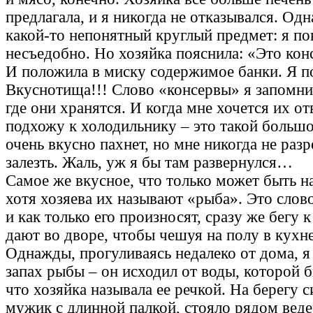
предлагала, и я никогда не отказывался. Од
какой-то непонятный круглый предмет: я п
несъедобно. Но хозяйка пояснила: «Это кон
И положила в миску содержимое банки. Я п
Вкуснотища!!! Слово «консервы» я запомнил
где они хранятся. И когда мне хочется их отв
подхожу к холодильнику – это такой больш
очень вкусно пахнет, но мне никогда не раз
залезть. Жаль, уж я бы там развернулся…
Самое же вкусное, что только может быть на 
хотя хозяева их называют «рыба». Это слов
и как только его произносят, сразу же бегу 
дают во дворе, чтобы чешуя на полу в кухне
Однажды, прогуливаясь недалеко от дома, я
запах рыбы – он исходил от воды, которой б
что хозяйка называла ее речкой. На берегу с
мужик с длинной палкой, стояло рядом веде