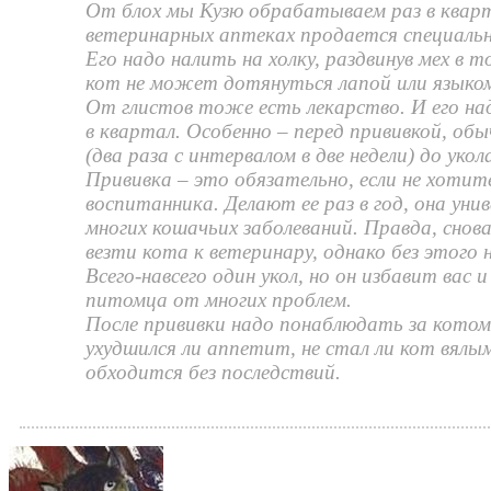
От блох мы Кузю обрабатываем раз в кварт
ветеринарных аптеках продается специаль
Его надо налить на холку, раздвинув мех в т
кот не может дотянуться лапой или языко
От глистов тоже есть лекарство. И его на
в квартал. Особенно – перед прививкой, обы
(два раза с интервалом в две недели) до укол
Прививка – это обязательно, если не хоти
воспитанника. Делают ее раз в год, она уни
многих кошачьих заболеваний. Правда, снов
везти кота к ветеринару, однако без этого 
Всего-навсего один укол, но он избавит вас 
питомца от многих проблем.
После прививки надо понаблюдать за котом 
ухудшился ли аппетит, не стал ли кот вялым
обходится без последствий.