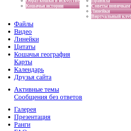
Образ кошки в искусстве
Правила
Кошачьи истории
Советы новичкам
Линейки
Виртуальный клу
Файлы
Видео
Линейки
Цитаты
Кошачья география
Карты
Календарь
Друзья сайта
Активные темы
Сообщения без ответов
Галерея
Презентация
Ранги