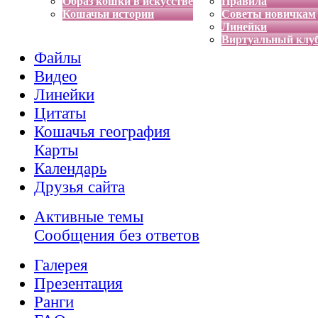
Образ кошки в искусстве
Правила
Кошачьи истории
Советы новичкам
Линейки
Виртуальный клу
Файлы
Видео
Линейки
Цитаты
Кошачья география
Карты
Календарь
Друзья сайта
Активные темы
Сообщения без ответов
Галерея
Презентация
Ранги